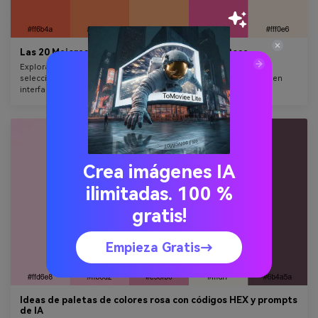
Las 20 Mejores Paletas de Colores Naranja y Rosa
Explora una paleta de colores Naranja Rosa con 20 esquemas
seleccionados, 100 códigos HEX y prompts de IA listos para usar en
interfaces, carteles, invitaciones, branding y más.
Crea imágenes IA
ilimitadas. 100 %
gratis!
Empieza Gratis→
Ideas de paletas de colores rosa con códigos HEX y prompts
de IA