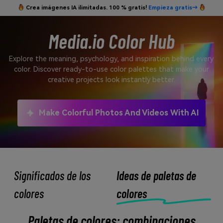
Crea imágenes IA ilimitadas. 100 % gratis!
Empieza gratis→
Media.io Color Hub
Explore the meaning, psychology, and inspiration behind every
color. Discover ready-to-use color palettes that make your
creative projects look instantly better.
Make Colorful Photos And Videos With AI
Significados de los
Ideas de paletas de
colores
colores
Paletas de colores: combinaciones