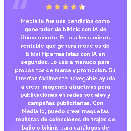
e
Media.io fue una bendición como
Un
generador de bikinis con IA de
último minuto. Es una herramienta
han
rentable que genera modelos de
a
os
bikini hiperrealistas con IA en
Lo
segundos. Lo uso a menudo para
p
ar
propósitos de marca y promoción. Su
interfaz fácilmente navegable ayuda
es
a crear imágenes atractivas para
publicaciones en redes sociales y
ar
campañas publicitarias. Con
Cu
s
Media.io, puedo crear maquetas
m
realistas de colecciones de trajes de
baño o bikinis para catálogos de