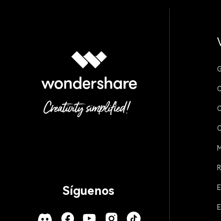
G
C
C
C
M
R
E
Síguenos
E