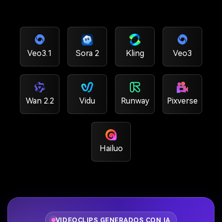
Veo3.1
Sora 2
Kling
Veo3
Wan 2.2
Vidu
Runway
Pixverse
Hailuo
VIDEOCLIPS GENERADOS CON IA