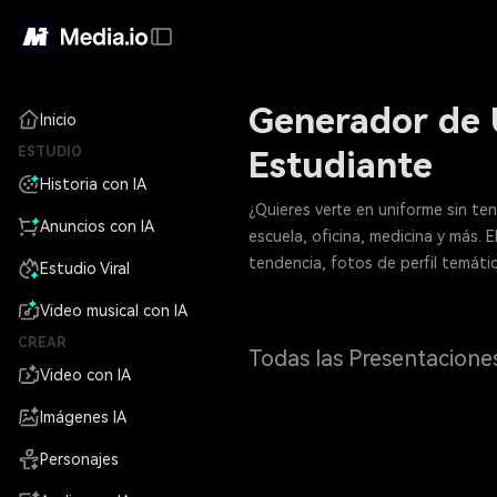
Generador de 
Inicio
ESTUDIO
Estudiante
Historia con IA
¿Quieres verte en uniforme sin te
Anuncios con IA
escuela, oficina, medicina y más. 
tendencia, fotos de perfil temáti
Estudio Viral
Video musical con IA
CREAR
Todas las Presentacione
Video con IA
Imágenes IA
Personajes