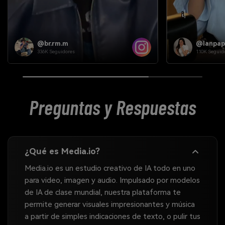
@fundarizona
Equipo d
451K Seguidores
@media.iooffi
Preguntas y Respuestas
¿Qué es Media.io?
Media.io es un estudio creativo de IA todo en uno
para video, imagen y audio. Impulsado por modelos
de IA de clase mundial, nuestra plataforma te
permite generar visuales impresionantes y música
a partir de simples indicaciones de texto, o pulir tus