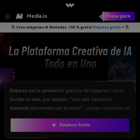
Media.io
Probar gratis
Crea imágenes IA ilimitadas. 100 % gratis!
Empieza gratis→
La Plataforma Creativa de IA
Todo en Uno
Empieza Gratis