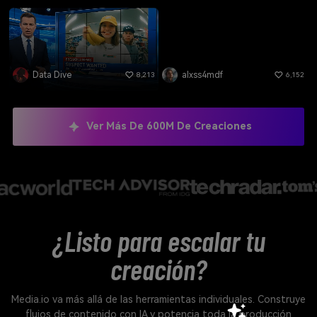
Data Dive
alxss4mdf
8,213
6,152
Ver Más De 600M De Creaciones
¿Listo para escalar tu
creación?
Media.io va más allá de las herramientas individuales. Construye
flujos de contenido con IA y potencia toda la producción