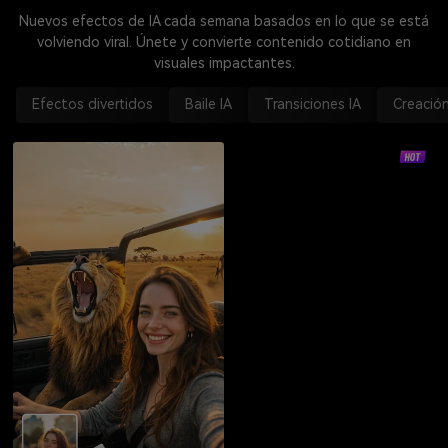
Nuevos efectos de IA cada semana basados en lo que se está
volviendo viral. Únete y convierte contenido cotidiano en
visuales impactantes.
Efectos divertidos
Baile IA
Transiciones IA
Creació