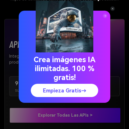
creativa de tu organización.
APIs de IA de nivel empresarial
Integra nuestros modelos de IA sin problemas en tus
Crea imágenes IA
productos y flujos de trabajo.
ilimitadas. 100 %
gratis!
99.9%
< 200ms
Empieza Gratis→
SLA de disponibilidad
Latencia promedio
Explorar Todas Las APIs >