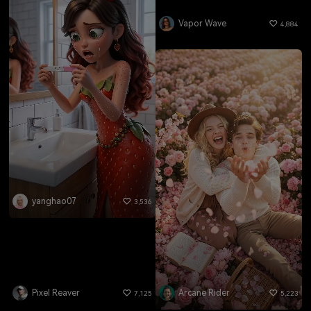
Vapor Wave
4,884
yanghao07
3,536
Pixel Reaver
Arcane Rider
7,125
5,223