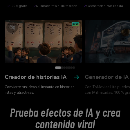
✓
100 % gratis
✓
SIlimitado — sin límite diario
✓
GGeneración más rápida
Creador de historias IA
Generador de IA 
Convierte tus ideas al instante en historias
Con ToMoviee Lite puedes
listas y atractivas.
con IA ilimitadas, 100 % gra
Prueba efectos de IA y crea
contenido viral