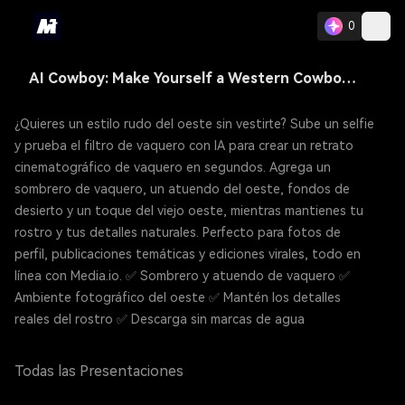
0
AI Cowboy: Make Yourself a Western Cowboy with AI
¿Quieres un estilo rudo del oeste sin vestirte? Sube un selfie
y prueba el filtro de vaquero con IA para crear un retrato
cinematográfico de vaquero en segundos. Agrega un
sombrero de vaquero, un atuendo del oeste, fondos de
desierto y un toque del viejo oeste, mientras mantienes tu
rostro y tus detalles naturales. Perfecto para fotos de
perfil, publicaciones temáticas y ediciones virales, todo en
línea con Media.io. ✅ Sombrero y atuendo de vaquero ✅
Ambiente fotográfico del oeste ✅ Mantén los detalles
reales del rostro ✅ Descarga sin marcas de agua
Todas las Presentaciones