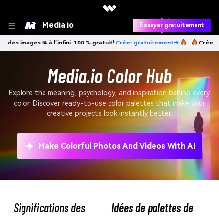
Media.io
Essayer gratuitement
 images IA à l’infini. 100 % gratuit!
Créer gratuitement→
Créez des im
Media.io Color Hub
Explore the meaning, psychology, and inspiration behind every
color. Discover ready-to-use color palettes that make your
creative projects look instantly better.
Make Colorful Photos And Videos With AI
Significations des
Idées de palettes de