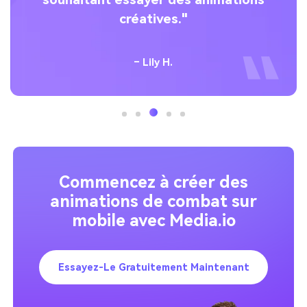
créatives."
– Lily H.
Commencez à créer des
animations de combat sur
mobile avec Media.io
Essayez-Le Gratuitement Maintenant