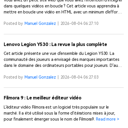
Vous avez un petit site web que vous avez l'intention d'intégrer
dans quelques vidéos en boucle ? Cet article vous apprendra à
mettre en boucle une vidéo en HTML avec un minimum d'efforts.
Read more >
Posted by
Manuel Gonzalez
|
2026-08-04 06:27:10
Lenovo Legion Y530 : La revue la plus complète
Cet article présente une vue d'ensemble du Legion Y530. La
communauté des joueurs a envisagé des marques importantes
dans le domaine des ordinateurs portables pour joueurs. D'autre
part, Lenovo n'a pas fait grand-chose dans le domaine des jeux.
Posted by
Manuel Gonzalez
|
2026-08-04 06:27:03
Read more >
Filmora 9 : Le meilleur éditeur vidéo
L'éditeur vidéo Filmora est un logiciel très populaire sur le
marché. Il a été utilisé sous la forme d'itérations mises à jour,
pour finalement émerger sous le nom de Filmora9.
Read more >