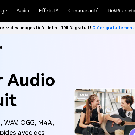
age
Audio
Effets IA
Communauté
Ressources
API
Ta
réez des images IA à l’infini. 100 % gratuit!
Créer gratuitemen
e
r Audio
uit
3, WAV, OGG, M4A,
apides avec des