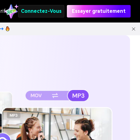
rifs
Connectez-Vous
Essayer gratuitement
t→