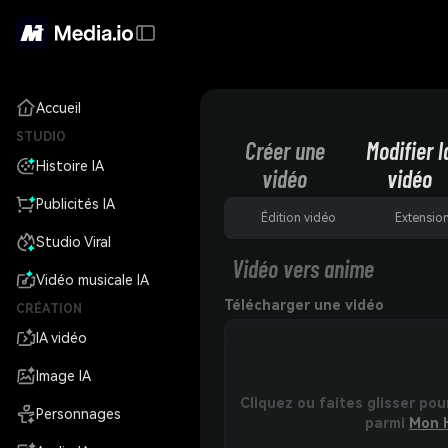
Accueil
STUDIO
Créer une
Modifier l
Histoire IA
vidéo
vidéo
Publicités IA
Édition vidéo
Extensio
Studio Viral
Vidéo vers anime
Vidéo musicale IA
Télécharger une vidéo
CRÉATION
IA vidéo
Image IA
Cliquez ou faites glisser pou
Personnages
parmi
Mon 