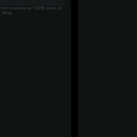
ichier maximale de 100MB, durée de
à 3850p.