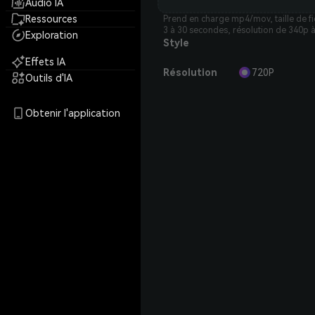
Audio IA
Ressources
Prend en charge mp4/mov, taille de f
3 à 30 secondes, résolution de 340p 
Exploration
Style
Effets IA
Résolution
720P
Outils d'IA
Obtenir l'application