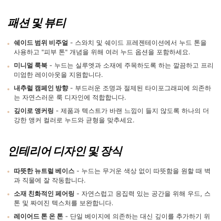
패션 및 뷰티
쉐이드 범위 비주얼
- 스와치 및 쉐이드 프레젠테이션에서 누드 톤을
사용하고 "피부 톤" 개념을 위해 여러 누드 옵션을 포함하세요.
미니멀 룩북
- 누드는 실루엣과 소재에 주목하도록 하는 깔끔하고 프리
미엄한 레이아웃을 지원합니다.
내추럴 캠페인 방향
- 부드러운 조명과 절제된 타이포그래피에 의존하
는 자연스러운 룩 디자인에 적합합니다.
깊이로 앵커링
- 제품과 텍스트가 바랜 느낌이 들지 않도록 하나의 더
강한 앵커 컬러로 누드와 균형을 맞추세요.
인테리어 디자인 및 장식
따뜻한 뉴트럴 베이스
- 누드는 무거운 색상 없이 따뜻함을 원할 때 벽
과 직물에 잘 작동합니다.
소재 친화적인 페어링
- 자연스럽고 응집력 있는 공간을 위해 우드, 스
톤 및 짜여진 텍스처를 보완합니다.
레이어드 톤 온 톤
- 단일 베이지에 의존하는 대신 깊이를 추가하기 위