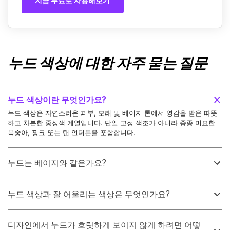
지금 무료로 사용해보기
누드 색상에 대한 자주 묻는 질문
누드 색상이란 무엇인가요?
누드 색상은 자연스러운 피부, 모래 및 베이지 톤에서 영감을 받은 따뜻
하고 차분한 중성색 계열입니다. 단일 고정 색조가 아니라 종종 미묘한
복숭아, 핑크 또는 탠 언더톤을 포함합니다.
누드는 베이지와 같은가요?
정확히는 아닙니다. 베이지는 일반적으로 더 직접적인 밝은 브라운 중성
색인 반면, 누드는 종종 더 부드럽고 피부 같은 질감을 가지며 언더톤에
누드 색상과 잘 어울리는 색상은 무엇인가요?
따라 복숭아빛이나 블러시 톤으로 기울 수 있습니다.
누드는 크림, 따뜻한 브라운 및 테라코타와 잘 어울려 응집력 있는 따뜻
한 팔레트를 만듭니다. 대비를 위해서는 차분한 블루 또는 슬레이트 톤을
디자인에서 누드가 흐릿하게 보이지 않게 하려면 어떻