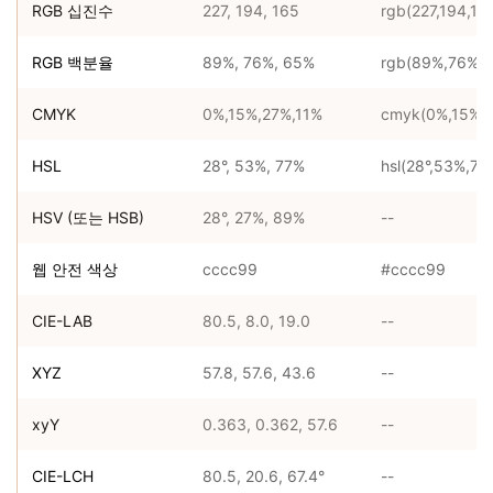
RGB 십진수
227, 194, 165
rgb(227,194,16
RGB 백분율
89%, 76%, 65%
rgb(89%,76%,
CMYK
0%,15%,27%,11%
cmyk(0%,15%,2
HSL
28°, 53%, 77%
hsl(28°,53%,77
HSV (또는 HSB)
28°, 27%, 89%
--
웹 안전 색상
cccc99
#cccc99
CIE-LAB
80.5, 8.0, 19.0
--
XYZ
57.8, 57.6, 43.6
--
xyY
0.363, 0.362, 57.6
--
CIE-LCH
80.5, 20.6, 67.4°
--