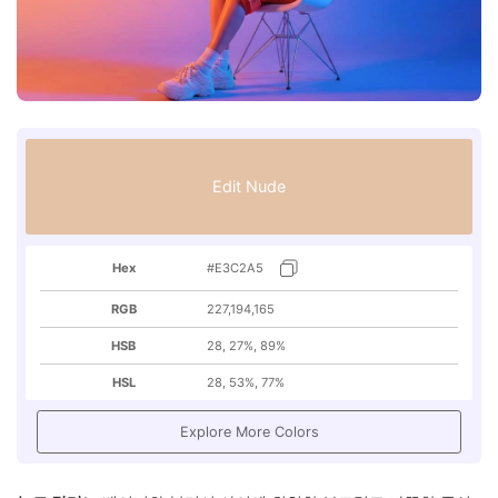
Edit Nude
Hex
#E3C2A5
RGB
227,194,165
HSB
28, 27%, 89%
HSL
28, 53%, 77%
Explore More Colors