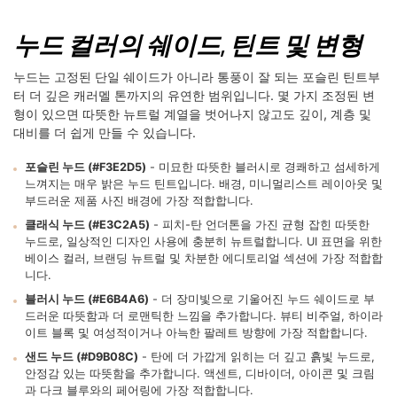
누드 컬러의 쉐이드, 틴트 및 변형
누드는 고정된 단일 쉐이드가 아니라 통풍이 잘 되는 포슬린 틴트부
터 더 깊은 캐러멜 톤까지의 유연한 범위입니다. 몇 가지 조정된 변
형이 있으면 따뜻한 뉴트럴 계열을 벗어나지 않고도 깊이, 계층 및
대비를 더 쉽게 만들 수 있습니다.
포슬린 누드 (#F3E2D5)
- 미묘한 따뜻한 블러시로 경쾌하고 섬세하게
느껴지는 매우 밝은 누드 틴트입니다. 배경, 미니멀리스트 레이아웃 및
부드러운 제품 사진 배경에 가장 적합합니다.
클래식 누드 (#E3C2A5)
- 피치-탄 언더톤을 가진 균형 잡힌 따뜻한
누드로, 일상적인 디자인 사용에 충분히 뉴트럴합니다. UI 표면을 위한
베이스 컬러, 브랜딩 뉴트럴 및 차분한 에디토리얼 섹션에 가장 적합합
니다.
블러시 누드 (#E6B4A6)
- 더 장미빛으로 기울어진 누드 쉐이드로 부
드러운 따뜻함과 더 로맨틱한 느낌을 추가합니다. 뷰티 비주얼, 하이라
이트 블록 및 여성적이거나 아늑한 팔레트 방향에 가장 적합합니다.
샌드 누드 (#D9B08C)
- 탄에 더 가깝게 읽히는 더 깊고 흙빛 누드로,
안정감 있는 따뜻함을 추가합니다. 액센트, 디바이더, 아이콘 및 크림
과 다크 블루와의 페어링에 가장 적합합니다.