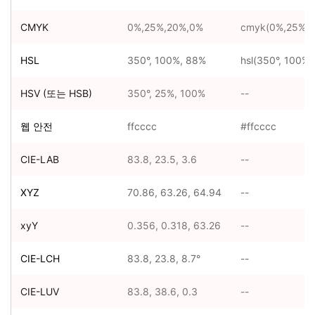
CMYK
0%,25%,20%,0%
cmyk(0%,25%,2
HSL
350°, 100%, 88%
hsl(350°, 100%,
HSV (또는 HSB)
350°, 25%, 100%
--
웹 안전
ffcccc
#ffcccc
CIE-LAB
83.8, 23.5, 3.6
--
XYZ
70.86, 63.26, 64.94
--
xyY
0.356, 0.318, 63.26
--
CIE-LCH
83.8, 23.8, 8.7°
--
CIE-LUV
83.8, 38.6, 0.3
--