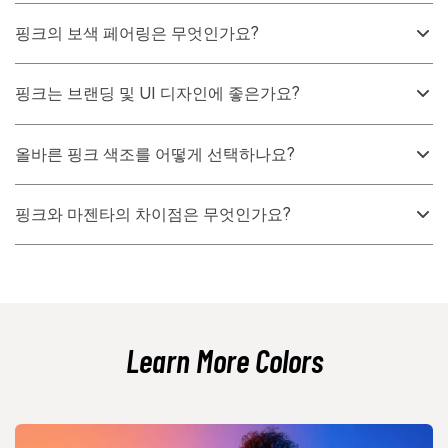
핑크는 일반적으로 따뜻함, 애정, 부드러움, 친근함과 관련이 있습니다.
더 밝은 색조는 또한 경쾌한 에너지와 자신감 있는 자기 표현을 나타낼
핑크의 보색 페어링은 무엇인가요?
수 있습니다.
핑크의 색상환 반대편은 민티 틸 톤으로 기울어집니다. 연한 민트는 핑크
옆에서 신선하고 깨끗하게 느껴질 수 있으며, 더 깊은 틸은 구조와 대비
핑크는 브랜딩 및 UI 디자인에 좋은가요?
를 추가할 수 있습니다.
네, 핑크는 CTA, 배지, 하이라이트의 액센트로 잘 작동하며 환영하는 분
위기가 필요할 때 부드러운 배경으로도 작동합니다. 최상의 결과는 신중
올바른 핑크 색조를 어떻게 선택하나요?
한 대비 확인과 안정적인 중립색과의 페어링에서 나옵니다.
차분하고 보조적인 레이아웃에는 연한 농담을, 에너지와 주목을 위해서
는 더 깊은 핑크를 사용하세요. 주변 톤과 조명이 따뜻하게, 차갑게, 부드
핑크와 마젠타의 차이점은 무엇인가요?
럽게 또는 더 크게 느껴지게 만들 수 있으므로 최종 맥락에서 색조를 테
스트하세요.
핑크는 일반적으로 빨강의 농담으로 흰색으로 밝게 만들어져 더 부드럽
고 밝게 느껴집니다. 마젠타는 더 채도가 높고 보라색에 가까워 화면에서
종종 더 대담하고 강렬하게 나타납니다.
Learn More Colors