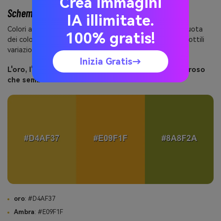
Crea immagini
Schemi di colore analoghi
IA illimitate.
Colori analoghi si trovano adiacenti l'uno all'altro sulla ruota
100% gratis!
dei colori, creando tavolozze armoniose e coesive con sottili
variazioni.
Inizia Gratis→
L'oro, l'ambra e l'oliva creano un flusso caldo e terroso
che sembra naturale e radicato.
oro
: #D4AF37
Ambra
: #E09F1F