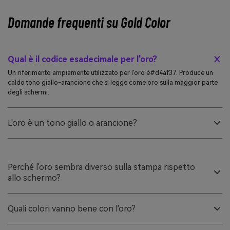
Domande frequenti su Gold Color
Qual è il codice esadecimale per l'oro?
Un riferimento ampiamente utilizzato per l'oro è#d4af37. Produce un
caldo tono giallo-arancione che si legge come oro sulla maggior parte
degli schermi.
L'oro è un tono giallo o arancione?
L'oro si trova tra il giallo e l'arancio. In genere ha forti valori rossi e verdi
con un blu inferiore, che gli conferisce un aspetto caldo e metallico.
Perché l'oro sembra diverso sulla stampa rispetto
allo schermo?
Gli schermi emettono luce (RGB), mentre la stampa utilizza inchiostri
(CMYK), in modo che gli stessi valori possano cambiare in luminosità e
Quali colori vanno bene con l'oro?
calore. Per una vera lucentezza metallica nella stampa, sono spesso
necessari inchiostri in foglio o metallici.
Blu scuro, carbone, nero, avorio e verde attenuato si abbinano bene