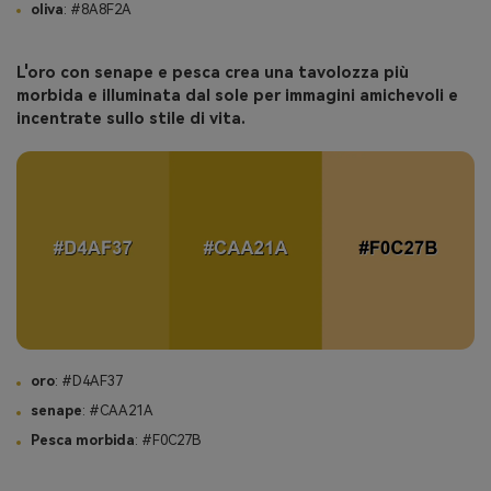
oliva
: #8A8F2A
L'oro con senape e pesca crea una tavolozza più
morbida e illuminata dal sole per immagini amichevoli e
incentrate sullo stile di vita.
oro
: #D4AF37
senape
: #CAA21A
Pesca morbida
: #F0C27B