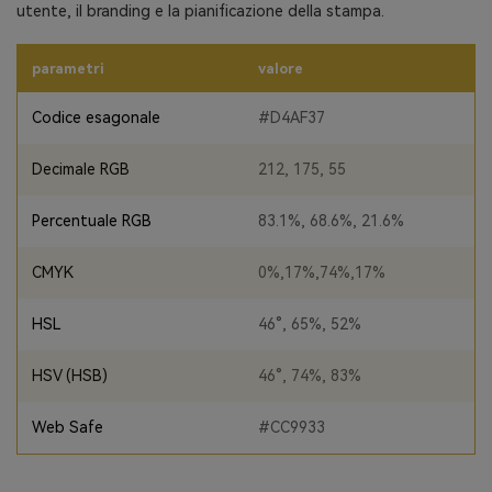
utente, il branding e la pianificazione della stampa.
parametri
valore
Codice esagonale
#D4AF37
Decimale RGB
212, 175, 55
Percentuale RGB
83.1%, 68.6%, 21.6%
CMYK
0%,17%,74%,17%
HSL
46°, 65%, 52%
HSV (HSB)
46°, 74%, 83%
Web Safe
#CC9933