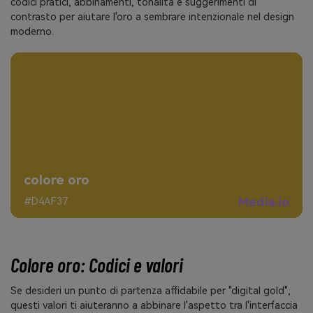
codici pratici, abbinamenti, tonalità e suggerimenti di
contrasto per aiutare l'oro a sembrare intenzionale nel design
moderno.
colore oro
Media.io
#D4AF37
Colore oro: Codici e valori
Se desideri un punto di partenza affidabile per "digital gold",
questi valori ti aiuteranno a abbinare l'aspetto tra l'interfaccia