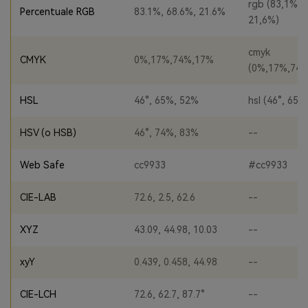
rgb (83,1%, 
Percentuale RGB
83.1%, 68.6%, 21.6%
21,6%)
cmyk
CMYK
0%,17%,74%,17%
(0%,17%,74%
HSL
46°, 65%, 52%
hsl (46°, 65%
HSV (o HSB)
46°, 74%, 83%
--
Web Safe
cc9933
#cc9933
CIE-LAB
72.6, 2.5, 62.6
--
XYZ
43.09, 44.98, 10.03
--
xyY
0.439, 0.458, 44.98
--
CIE-LCH
72.6, 62.7, 87.7°
--