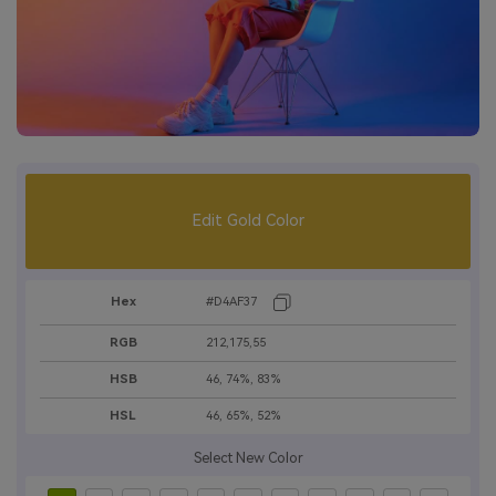
Edit Gold Color
Hex
#D4AF37
RGB
212,175,55
HSB
46, 74%, 83%
HSL
46, 65%, 52%
Select New Color