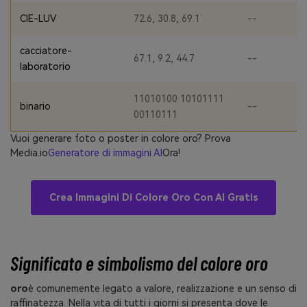
CIE-LUV
72.6, 30.8, 69.1
--
cacciatore-
67.1, 9.2, 44.7
--
laboratorio
11010100 10101111
binario
--
00110111
Vuoi generare foto o poster in colore oro? Prova
Media.io
Generatore di immagini AI
Ora!
Crea Immagini Di Colore Oro Con AI Gratis
Significato e simbolismo del colore oro
oro
è comunemente legato a valore, realizzazione e un senso di
raffinatezza. Nella vita di tutti i giorni si presenta dove le