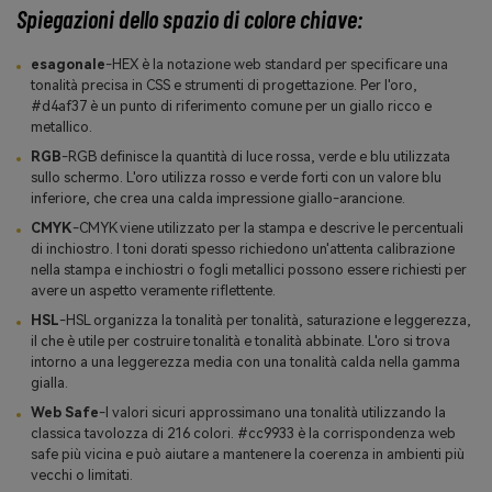
Spiegazioni dello spazio di colore chiave:
esagonale
-HEX è la notazione web standard per specificare una
tonalità precisa in CSS e strumenti di progettazione. Per l'oro,
#d4af37 è un punto di riferimento comune per un giallo ricco e
metallico.
RGB
-RGB definisce la quantità di luce rossa, verde e blu utilizzata
sullo schermo. L'oro utilizza rosso e verde forti con un valore blu
inferiore, che crea una calda impressione giallo-arancione.
CMYK
-CMYK viene utilizzato per la stampa e descrive le percentuali
di inchiostro. I toni dorati spesso richiedono un'attenta calibrazione
nella stampa e inchiostri o fogli metallici possono essere richiesti per
avere un aspetto veramente riflettente.
HSL
-HSL organizza la tonalità per tonalità, saturazione e leggerezza,
il che è utile per costruire tonalità e tonalità abbinate. L'oro si trova
intorno a una leggerezza media con una tonalità calda nella gamma
gialla.
Web Safe
-I valori sicuri approssimano una tonalità utilizzando la
classica tavolozza di 216 colori. #cc9933 è la corrispondenza web
safe più vicina e può aiutare a mantenere la coerenza in ambienti più
vecchi o limitati.