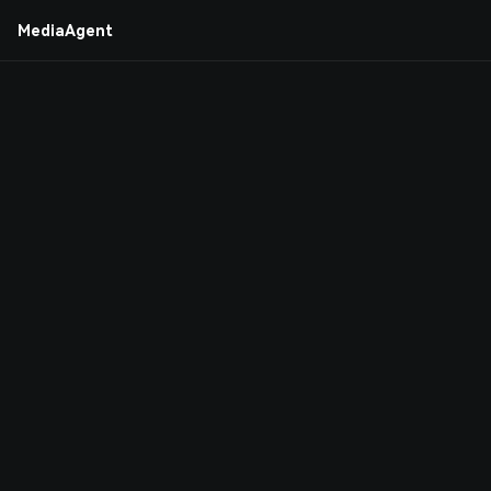
MediaAgent
0