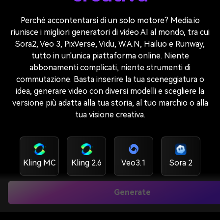
Perché accontentarsi di un solo motore? Media.io
riunisce i migliori generatori di video AI al mondo, tra cui
Sora2, Veo 3, PixVerse, Vidu, W.A.N, Hailuo e Runway,
tutto in un'unica piattaforma online. Niente
abbonamenti complicati, niente strumenti di
commutazione. Basta inserire la tua sceneggiatura o
idea, generare video con diversi modelli e scegliere la
versione più adatta alla tua storia, al tuo marchio o alla
tua visione creativa.
Kling MC
Kling 2.6
Veo3.1
Sora 2
Generate
Veo3
Sora 2 Pro
Kling O1
Hailuo 2.3