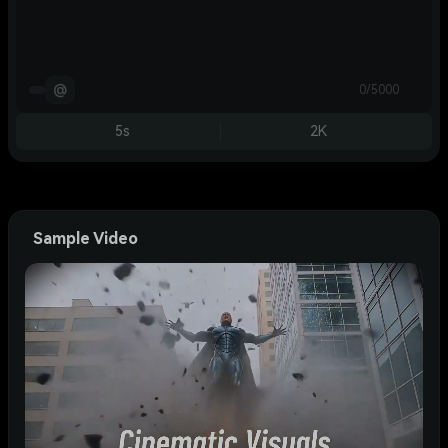
@
0/5000
5s
2K
Sample Video