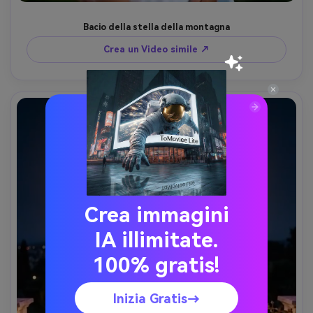
Bacio della stella della montagna
Crea un Video simile ↗
Crea immagini
IA illimitate.
100% gratis!
Inizia Gratis→