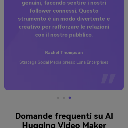
capacità di creare animazioni di
abbraccio personalizzate per varie
 e
occasioni ha risuonato
ni
profondamente. È un must-have per
chiunque si trovi nello spazio
digitale!
Sophie Martin
s
Responsabile Marketing Digitale presso Bright
Solutions
Domande frequenti su AI
Hugging Video Maker