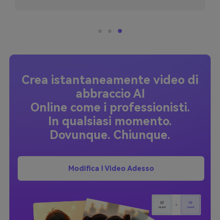
foto ed esplorare usi creativi
Crea istantaneamente video di
abbraccio AI
Online come i professionisti.
In qualsiasi momento.
Dovunque. Chiunque.
Modifica I Video Adesso