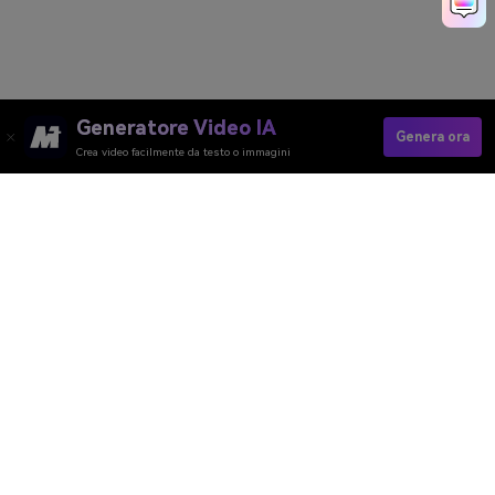
Generatore Video IA
Genera ora
Crea video facilmente da testo o immagini
Provalo Ora
Media.io Online Tools Quality Rating：
4.7 (162,357 Votes)
Generatore Video AI
Generatore Immagini AI