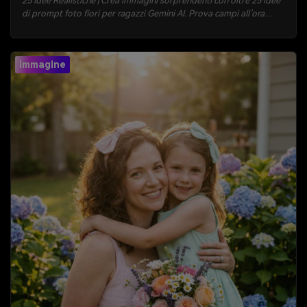
25 Idee Realistiche | Crea immagini sorprendenti con oltre 25 idee
di prompt foto fiori per ragazzi Gemini AI. Prova campi all’ora
d’oro, bouquet in stile urbano, scatti editoriali in studio, ritratti in
caffetteria e momenti in famiglia. Copia-incolla, genera e scarica
risultati realistici rapidamente con Media.io.
Immagine