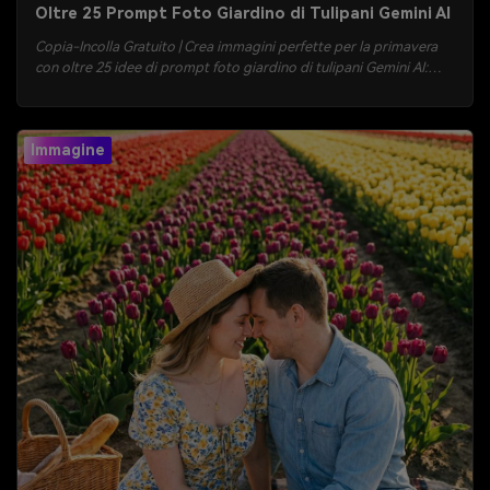
Oltre 25 Prompt Foto Giardino di Tulipani Gemini AI
Copia-Incolla Gratuito | Crea immagini perfette per la primavera
con oltre 25 idee di prompt foto giardino di tulipani Gemini AI:
ritratti all’ora d’oro, outfit editoriali, passeggiate di coppia,
romanticismo sotto la pioggia e look vintage effetto pellicola.
Copia, incolla, genera e scarica in pochi minuti.
Immagine