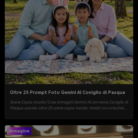
Oltre 25 Prompt Foto Gemini AI Coniglio di Pasqua
Scene Copia-Incolla | Crea immagini Gemini AI con tema Coniglio di
Pasqua usando oltre 25 scene copia-incolla: ritratti con orecchie
da coniglio, caccia alle uova pastello, scatti nei prati primaverili,
setup accoglienti in studio e atmosfera Polaroid. Carica una foto,
genera velocemente e scarica risultati pronti da condividere con
Immagine
Media.io.