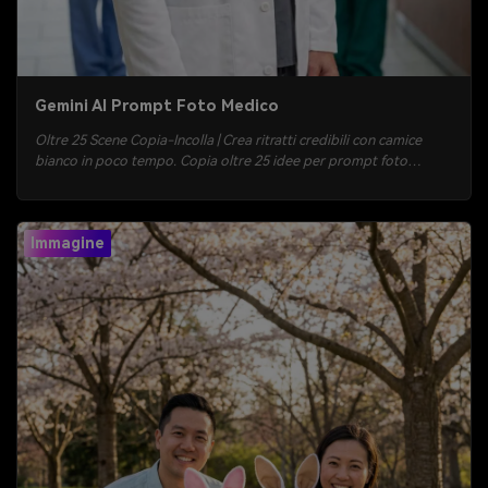
Gemini AI Prompt Foto Medico
Oltre 25 Scene Copia-Incolla | Crea ritratti credibili con camice
bianco in poco tempo. Copia oltre 25 idee per prompt foto
medico Gemini AI: primi piani clinici, scene di pronto soccorso,
chirurghi, ambienti di telemedicina e foto per il profilo LinkedIn.
Carica la tua immagine su Media.io e genera risultati fotorealistici
Immagine
in pochi secondi.