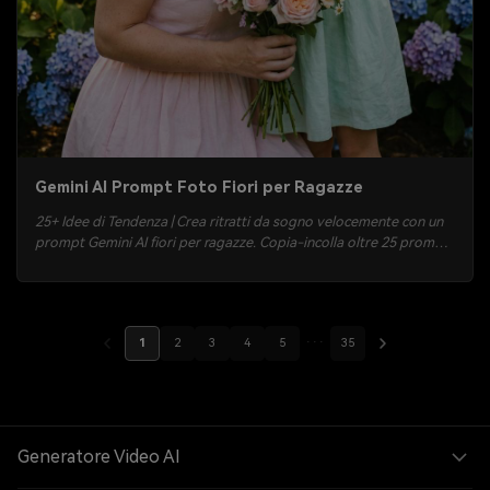
Gemini AI Prompt Foto Fiori per Ragazze
25+ Idee di Tendenza | Crea ritratti da sogno velocemente con un
prompt Gemini AI fiori per ragazze. Copia-incolla oltre 25 prompt
realistici per campi di girasoli, corone di fiori, bouquet in caffè,
negozi di fiori al neon ed effetti ora d’oro. Genera, visualizza e
scarica in pochi minuti.
1
2
3
4
5
···
35
Generatore Video AI