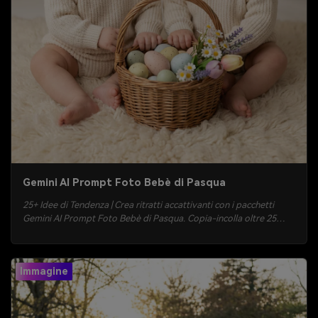
Gemini AI Prompt Foto Bebè di Pasqua
25+ Idee di Tendenza | Crea ritratti accattivanti con i pacchetti
Gemini AI Prompt Foto Bebè di Pasqua. Copia-incolla oltre 25
prompt realistici per orecchie da coniglio, sfondi studio pastello,
caccia alle uova, picnic primaverile di famiglia e scatti sognanti
all’ora d’oro. Genera e scarica in pochi minuti su Media.io.
Immagine