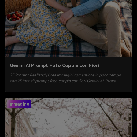
Gemini AI Prompt Foto Coppia con Fiori
25 Prompt Realistici | Crea immagini romantiche in poco tempo
con 25 idee di prompt foto coppia con fiori Gemini AI. Prova
bouquet all’ora d’oro, picnic nei campi fioriti, fiori da matrimonio,
rose da caffè e effetto pellicola vintage. Copia, incolla, carica una
foto e genera su Media.io.
Immagine