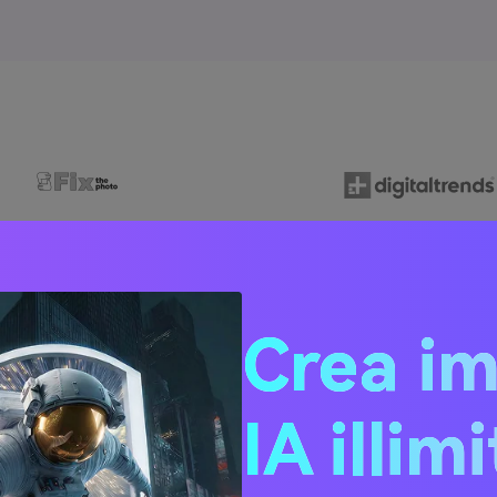
Crea i
IA illim