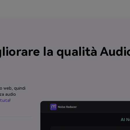
iorare la qualità Audio 
to web, quindi
zza audio
tuita
!