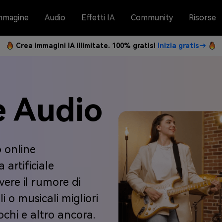
mmagine
Audio
Effetti IA
Community
Risorse
Crea immagini IA illimitate. 100% gratis!
Inizia gratis→
e Audio
o online
 artificiale
vere il rumore di
 o musicali migliori
iochi e altro ancora.