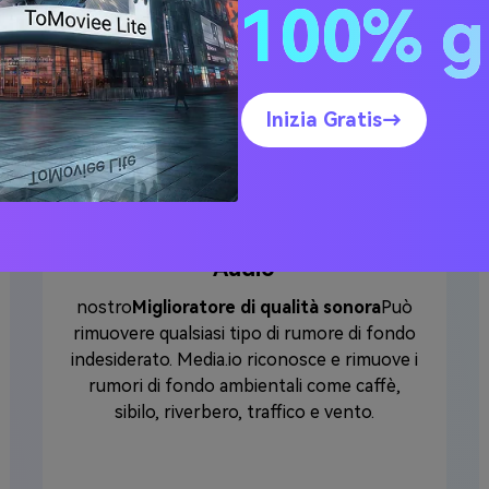
100% g
ccezionali di Media.io
Inizia Gratis→
Rimuovere qualsiasi rumore
Audio
nostro
Miglioratore di qualità sonora
Può
rimuovere qualsiasi tipo di rumore di fondo
indesiderato. Media.io riconosce e rimuove i
rumori di fondo ambientali come caffè,
sibilo, riverbero, traffico e vento.