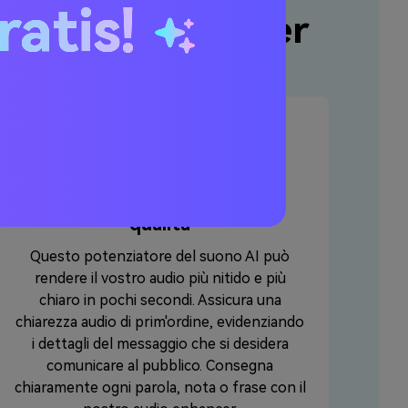
ratis!
 AI Audio Enhancer
Migliora la chiarezza in alta
qualità
Questo potenziatore del suono AI può
rendere il vostro audio più nitido e più
chiaro in pochi secondi. Assicura una
chiarezza audio di prim'ordine, evidenziando
i dettagli del messaggio che si desidera
comunicare al pubblico. Consegna
chiaramente ogni parola, nota o frase con il