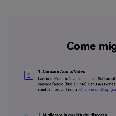
Come migl
1. Caricare Audio/Video.
Lancio di Media.io
AI voice enhancer
Sul tuo si
caricare l'audio (fino a 1 ora). Per una lunghe
illimitata, prova il nostro
Versione desktop gra
2. Migliorare la qualità del discorso.