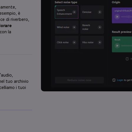
ttamente,
 esempio, è
ce di riverbero,
iorare
con la
l'audio,
nel tuo archivio
celliamo i tuoi