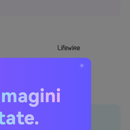
mmagini
itate.