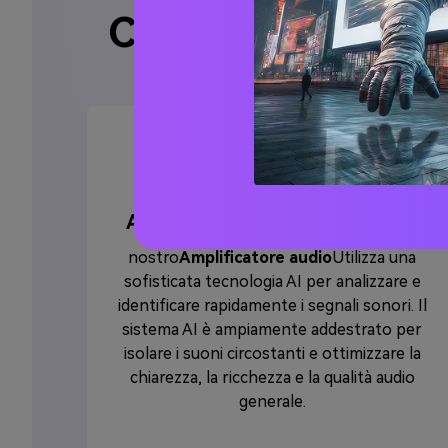
Caratteristiche e
Alimentato dalla tecnologia AI
nostro
Amplificatore audio
Utilizza una
sofisticata tecnologia AI per analizzare e
identificare rapidamente i segnali sonori. Il
sistema AI è ampiamente addestrato per
isolare i suoni circostanti e ottimizzare la
chiarezza, la ricchezza e la qualità audio
generale.