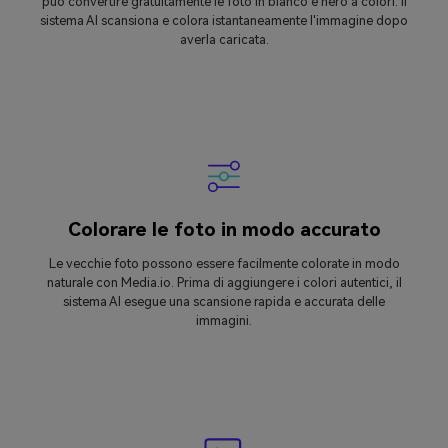
può convertire gratuitamente le foto in bianco e nero a colori. Il
sistema AI scansiona e colora istantaneamente l'immagine dopo
averla caricata.
Colorare le foto in modo accurato
Le vecchie foto possono essere facilmente colorate in modo
naturale con Media.io. Prima di aggiungere i colori autentici, il
sistema AI esegue una scansione rapida e accurata delle
immagini.