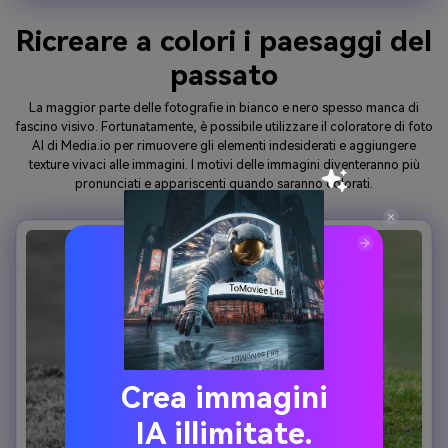
Ricreare a colori i paesaggi del
passato
La maggior parte delle fotografie in bianco e nero spesso manca di
fascino visivo. Fortunatamente, è possibile utilizzare il coloratore di foto
AI di Media.io per rimuovere gli elementi indesiderati e aggiungere
texture vivaci alle immagini. I motivi delle immagini diventeranno più
pronunciati e appariscenti quando saranno colorati.
Crea immagini
IA illimitate.