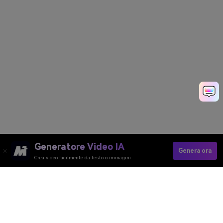
Generatore Video IA
Genera ora
Crea video facilmente da testo o immagini
结构化数据:
Media.io Online Tools
Quality Rating:
4.8