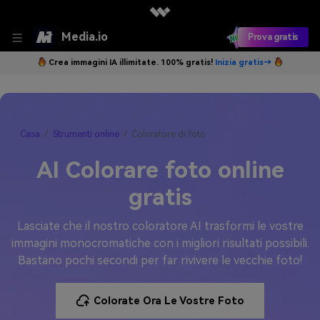
Media.io
Prova gratis
Crea immagini IA illimitate. 100% gratis!
Inizia gratis→
Casa
Strumenti online
Coloratore di foto
AI Colorare foto online
gratis
Lasciate che il nostro coloratore AI trasformi le vostre
immagini monocromatiche con i migliori risultati possibili.
Bastano pochi secondi per far rivivere le vecchie foto!
Colorate Ora Le Vostre Foto