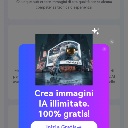
Chiunque può creare immagini di alta qualità senza alcuna
competenza tecnica o esperienza.
Varietà di stili di disegno
Media.io offre diversi stili artistici, permettendo agli utenti di
personalizzare la trasformazione da schizzo a immagine. L’AI
avanzata migliora il tuo lavoro con effetti realistici, acquerello
o matita e grande creatività.
Crea immagini
IA illimitate.
100% gratis!
Inizia Gratis→