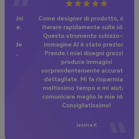
ini
Come designer di prodotto, devo
H
e.
iterare rapidamente sulle idee.
Questo strumento schizzo-in-
de
immagine AI è stato prezioso.
p
,
Prende i miei disegni grezzi e
produce immagini
sorprendentemente accurate e
co
dettagliate. Mi fa risparmiare
moltissimo tempo e mi aiuta a
comunicare meglio le mie idee.
Consigliatissimo!
Jessica K