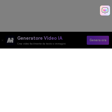
Generatore Video IA
Genera ora
Crea video facilmente da testo o immagini
Converti Schizzo In Immagine Ora
Media.io Online Tools Quality Rating：
4.7 (162,357 Votes)
Generatore Video AI