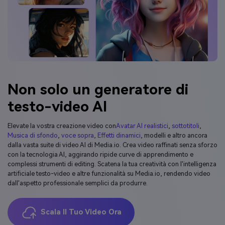
Non solo un generatore di
testo-video AI
Elevate la vostra creazione video con
Avatar AI realistici
,
sottotitoli
,
Musica di sfondo
,
voce sopra
,
Effetti dinamici
, modelli e altro ancora
dalla vasta suite di video AI di Media.io. Crea video raffinati senza sforzo
con la tecnologia AI, aggirando ripide curve di apprendimento e
complessi strumenti di editing. Scatena la tua creatività con l'intelligenza
artificiale testo-video e altre funzionalità su Media.io, rendendo video
dall'aspetto professionale semplici da produrre.
Scala Il Tuo Video Ora