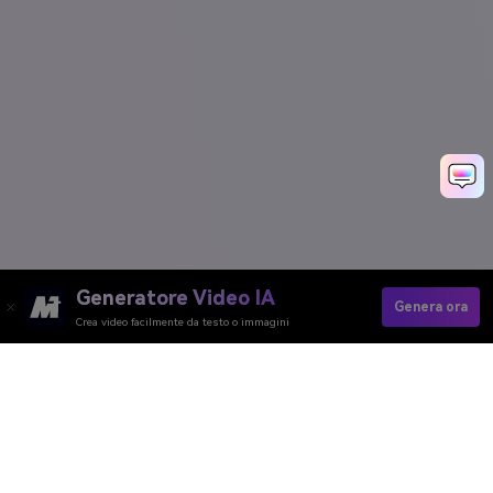
Generatore Video IA
Genera ora
Crea video facilmente da testo o immagini
Media.io Online Tools
Quality Rating:
4.8
(215,357 Votes)