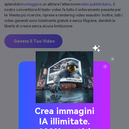
splendido
montaggio
o un attirare l'attenzione
video pubblicitario
, il
nostro convertitore AI testo-video fa tutto il sollevamento pesante per
te. Niente più ricerche, riprese e rendering video esaustivi. Inoltre, tutti i
video generati sono totalmente gratuiti e senza filigrane, dandoti la
libertà di creare senza alcuna limitazione.
Genera Il Tuo Video
Crea immagini
IA illimitate.