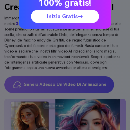
100% gratis!
Crea video di animazione AI
Inizia Gratis→
Immergiti nel regno degli anime o dei cartoni animati con il
nostro
Generatore di video di animazione AI
. Guarda te stesso e le
scene prendono vita nell'accattivante arte dell'anime nello stile di tua
scelta, che si tratti dell'adorabile Chibi, dell'eleganza senza tempo di
Disney, del fascino edgy dei Graffiti, del regno futuristico del
Cyberpunk o del fascino nostalgico dei fumetti. Basta caricare il tuo
video e lasciare che i nostri filtri video AI intrecciano la loro magia,
trasformando i tuoi video in animazioni incantevoli. Scopri la potenza
dell'intelligenza artificiale generativa con Media.io, dove ogni
fotogramma ospita una nuova avventura in attesa di svolgersi.
Genera Adesso Un Video Di Animazione