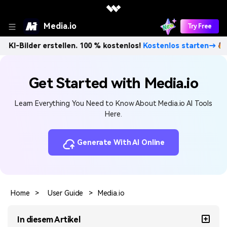
Media.io
Try Free
lder erstellen. 100 % kostenlos!
Kostenlos starten→
Unbe
Get Started with Media.io
Learn Everything You Need to Know About Media.io AI Tools
Here.
Generate With AI Online
Home
>
User Guide
>
Media.io
In diesem Artikel