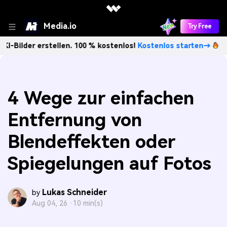
Media.io
Try Free
 erstellen. 100 % kostenlos!
Kostenlos starten→
Unbegre
4 Wege zur einfachen
Entfernung von
Blendeffekten oder
Spiegelungen auf Fotos
Lukas Schneider
by
Aug 04, 26 ·
10 min(s)