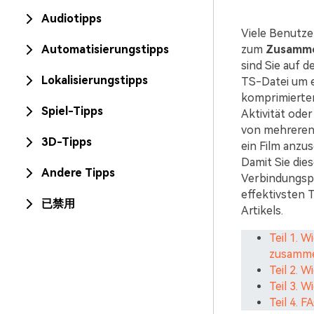
Audiotipps
Viele Benutze
Automatisierungstipps
zum
Zusamme
sind Sie auf d
Lokalisierungstipps
TS-Datei um e
komprimierten
Spiel-Tipps
Aktivität ode
von mehreren 
3D-Tipps
ein Film anzu
Damit Sie die
Andere Tipps
Verbindungsp
effektivsten 
已禁用
Artikels.
Teil 1. 
zusammen
Teil 2. 
Teil 3. 
Teil 4.