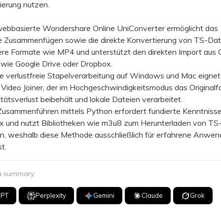
ierung nutzen.
basierte Wondershare Online UniConverter ermöglicht das
e Zusammenfügen sowie die direkte Konvertierung von TS-Date
ere Formate wie MP4 und unterstützt den direkten Import aus 
 wie Google Drive oder Dropbox.
 verlustfreie Stapelverarbeitung auf Windows und Mac eignet 
 Video Joiner, der im Hochgeschwindigkeitsmodus das Originalf
tätsverlust beibehält und lokale Dateien verarbeitet.
ammenführen mittels Python erfordert fundierte Kenntnisse
x und nutzt Bibliotheken wie m3u8 zum Herunterladen von TS
, weshalb diese Methode ausschließlich für erfahrene Anwen
t.
 a summary
GPT
Perplexity
Gemini
Claude
Grok