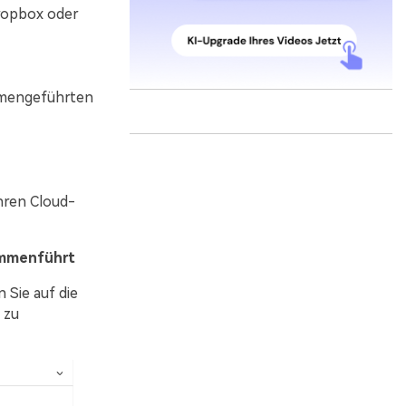
ropbox oder
mmengeführten
hren Cloud-
ammenführt
n Sie auf die
 zu