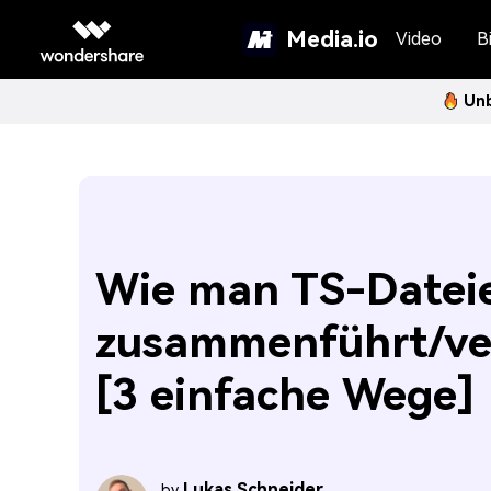
Media.io
Video
Bi
Unb
Wie man TS-Datei
zusammenführt/ve
[3 einfache Wege]
Lukas Schneider
by