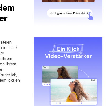
 dem
er
Dateien
r
eines der
are
n Ihrem
von Ihrem
en
rderlich).
dem lokalen