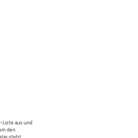
Liste aus und
 um den
tei steht