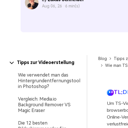
Aug 06, 26 ·
6 min(s)
Blog
Tipps z
Tipps zur Videoerstellung
Wie man TS-
Wie verwendet man das
Hintergrundentfernungstool
in Photoshop?
TL;D
Vergleich: Media.io
Um TS-Vid
Background Remover VS
browserba
Magic Eraser
Online-Ve
Die 12 besten
verlustfre