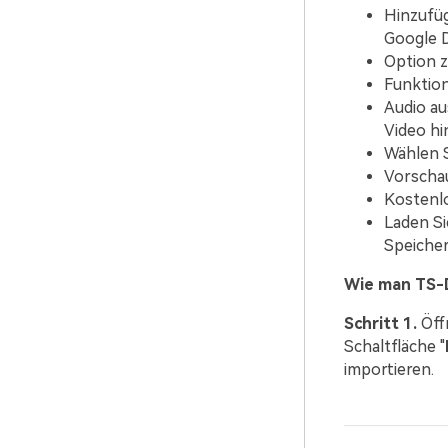
Hinzufüg
Google D
Option z
Funktio
Audio a
Video h
Wählen 
Vorscha
Kostenl
Laden Si
Speicher
Wie man TS-
Schritt 1.
Öff
Schaltfläche "
importieren.