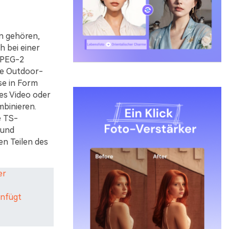
n gehören,
h bei einer
MPEG-2
ne Outdoor-
se in Form
es Video oder
binieren.
e TS-
 und
en Teilen des
er
enfügt