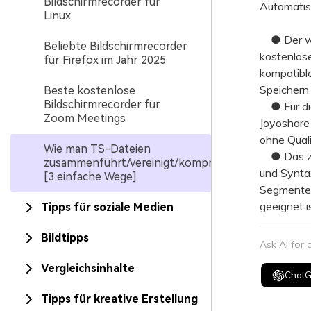
Bildschirmrecorder für
Automatis
Linux
● Der web
Beliebte Bildschirmrecorder
kostenlos
für Firefox im Jahr 2025
kompatibl
Speichern
Beste kostenlose
Bildschirmrecorder für
● Für die
Zoom Meetings
Joyoshare
ohne Quali
Wie man TS-Dateien
● Das Zus
zusammenführt/vereinigt/komprimiert
und Synta
[3 einfache Wege]
Segmenten
geeignet is
Tipps für soziale Medien
Bildtipps
Ask AI for
Vergleichsinhalte
Chat
Tipps für kreative Erstellung