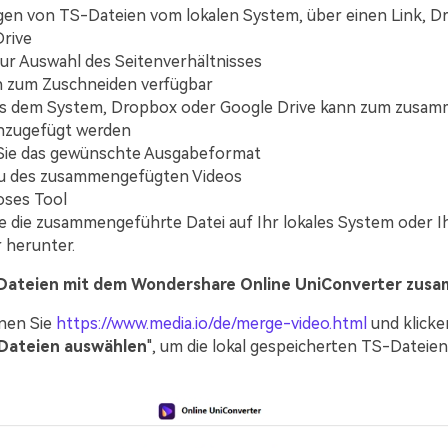
en von TS-Dateien vom lokalen System, über einen Link, D
rive
ur Auswahl des Seitenverhältnisses
n zum Zuschneiden verfügbar
us dem System, Dropbox oder Google Drive kann zum zusa
inzugefügt werden
Sie das gewünschte Ausgabeformat
u des zusammengefügten Videos
oses Tool
e die zusammengeführte Datei auf Ihr lokales System oder I
 herunter.
Dateien mit dem Wondershare Online UniConverter zus
nen Sie
https://www.media.io/de/merge-video.html
und klicke
Dateien auswählen
", um die lokal gespeicherten TS-Dateien