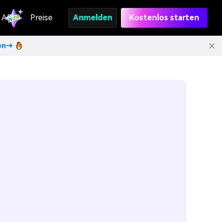
API
Preise
Anmelden
Kostenlos starten
ten→