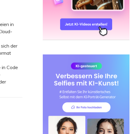
ien in
Cloud-
sich der
ormat
 in Code
-
der