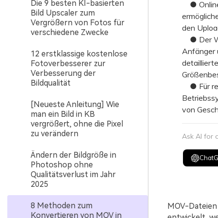
Die 9 besten KI-basierten
● Online-
Bild Upscaler zum
ermöglich
Vergrößern von Fotos für
den Uploa
verschiedene Zwecke
● Der Won
Anfänger u
12 erstklassige kostenlose
detaillie
Fotoverbesserer zur
Verbesserung der
Größenbes
Bildqualität
● Für rei
Betriebssy
[Neueste Anleitung] Wie
von Geschw
man ein Bild in KB
vergrößert, ohne die Pixel
zu verändern
Ask AI for
Ändern der Bildgröße in
Chat
Photoshop ohne
Qualitätsverlust im Jahr
2025
8 Methoden zum
MOV-Dateien 
Konvertieren von MOV in
entwickelt, w