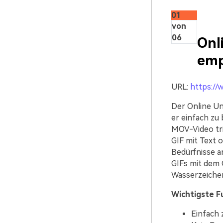
01
von
06
Onl
emp
URL:
https://
Der Online Un
er einfach zu 
MOV-Video tr
GIF mit Text 
Bedürfnisse a
GIFs mit dem 
Wasserzeichen
Wichtigste F
Einfach 