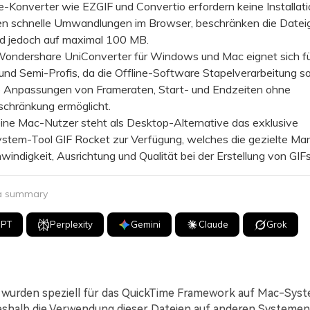
Konverter wie EZGIF und Convertio erfordern keine Installati
en schnelle Umwandlungen im Browser, beschränken die Dateig
d jedoch auf maximal 100 MB.
dershare UniConverter für Windows und Mac eignet sich fü
nd Semi-Profis, da die Offline-Software Stapelverarbeitung s
rte Anpassungen von Frameraten, Start- und Endzeiten ohne
chränkung ermöglicht.
ne Mac-Nutzer steht als Desktop-Alternative das exklusive
stem-Tool GIF Rocket zur Verfügung, welches die gezielte Man
indigkeit, Ausrichtung und Qualität bei der Erstellung von GIFs
 a summary
GPT
Perplexity
Gemini
Claude
Grok
wurden speziell für das QuickTime Framework auf Mac-Sys
eshalb die Verwendung dieser Dateien auf anderen Systemen s