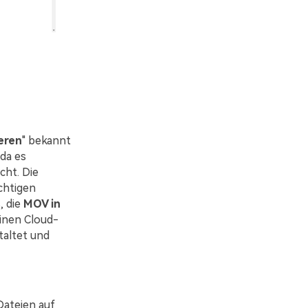
eren
" bekannt
 da es
cht. Die
chtigen
, die
MOV in
einen Cloud-
taltet und
Dateien auf