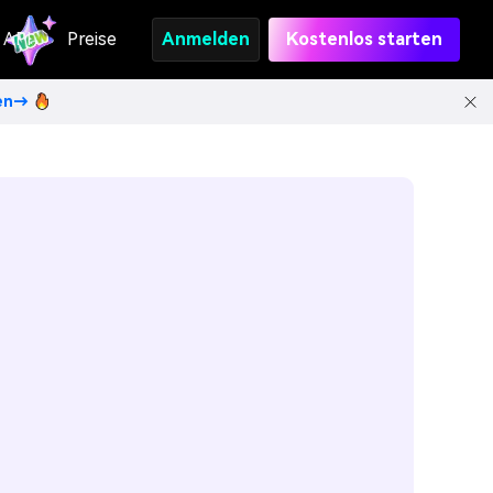
API
Preise
Anmelden
Kostenlos starten
ten→