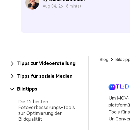
Aug 04, 26 ·
8 min(s)
Blog
Bildtip
Tipps zur Videoerstellung
Tipps für soziale Medien
TL;D
Bildtipps
Um MOV-D
Die 12 besten
plattform
Fotoverbesserungs-Tools
Tools für
zur Optimierung der
UniConvert
Bildqualität