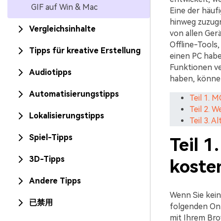
GIF auf Win & Mac
Eine der häuf
hinweg zuzugr
Vergleichsinhalte
von allen Gerä
Offline-Tools
Tipps für kreative Erstellung
einen PC haben
Funktionen ve
Audiotipps
haben, könne
Automatisierungstipps
Teil 1. 
Teil 2. 
Lokalisierungstipps
Teil 3. 
Spiel-Tipps
Teil 
3D-Tipps
koste
Andere Tipps
Wenn Sie kein
已禁用
folgenden Onl
mit Ihrem Bro