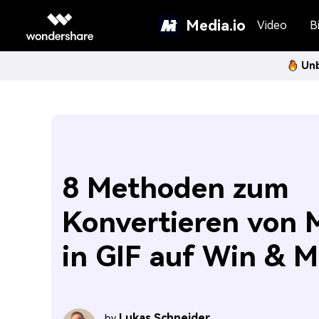
Media.io
Video
Bi
Unb
8 Methoden zum
Konvertieren von
in GIF auf Win & 
Lukas Schneider
by