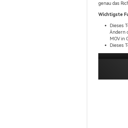
genau das Rich
Wichtigste F
Dieses T
Ändern o
MOV in G
Dieses T