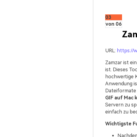
03
von 06
Za
URL:
https://
Zamzar ist ein
ist. Dieses T
hochwertige K
Anwendung ist
Dateiformate 
GIF auf Mac 
Servern zu spe
einfach zu be
Wichtigste F
Nachdem 