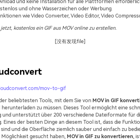
nload und keine Installation für alle Plattformen erforderlic
ostenlos und ohne Wasserzeichen oder Werbung.
ktionen wie Video Converter, Video Editor, Video Compressor
jetzt, kostenlos ein GIF aus MOV online zu erstellen.
[没有发现file]
udconvert
cloudconvert.com/mov-to-gif
 der beliebtesten Tools, mit dem Sie von
MOV in GIF konvert
 herunterladen zu müssen. Dieses Tool ermöglicht eine schn
 und unterstützt über 200 verschiedene Dateiformate für d
. Eines der besten Dinge an diesem Tool ist, dass die Funkti
 sind und die Oberfläche ziemlich sauber und einfach zu bedi
r Möglichkeit gesucht haben,
MOV in GIF zu konvertieren
, i