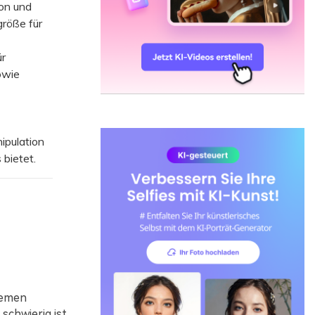
on und
röße für
r
owie
ipulation
 bietet.
temen
chwierig ist.