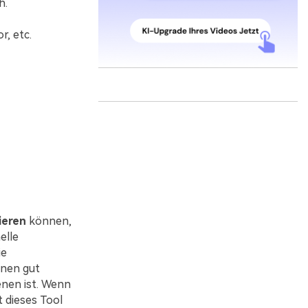
h.
, etc.
ieren
können,
elle
ie
onen gut
enen ist. Wenn
st dieses Tool