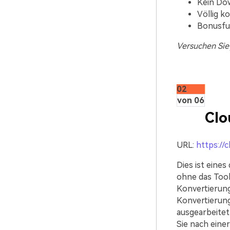
Kein Dow
Völlig k
Bonusfun
Versuchen Sie 
02
von 06
Clo
URL:
https://
Dies ist eines
ohne das Tool
Konvertierung
Konvertierung
ausgearbeitet
Sie nach eine