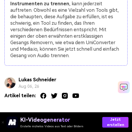
Instrumenten zu trennen
, kann jederzeit
auftreten. Obwohl es eine Vielzahl von Tools gibt,
die behaupten, diese Aufgabe zu erfüllen, ist es
schwierig, ein Tool zu finden, das Ihren
verschiedenen Bedürfnissen entspricht. Mit
einigen der oben erwähnten erstklassigen
Gesangs Removern, wie etwa dem UniConverter
und Media.io, können Sie jetzt schnell und einfach
Gesang von Audio trennen.
Lukas Schneider
Aug 06, 26
Artikel teilen:
Das könnte Ihnen auch gefallen
KI-Videogenerator
Jetzt
erstellen
Erstelle mühelos Videos aus Text oder Bildern