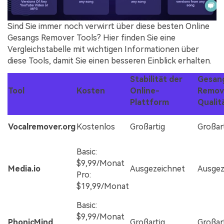
Sind Sie immer noch verwirrt über diese besten Online
Gesangs Remover Tools? Hier finden Sie eine
Vergleichstabelle mit wichtigen Informationen über
diese Tools, damit Sie einen besseren Einblick erhalten.
Stabilität der
Gesan
Tool
Kosten
Online-
Remov
Plattform
Qualit
Vocalremover.org
Kostenlos
Großartig
Großar
Basic:
$9,99/Monat
Media.io
Ausgezeichnet
Ausgez
Pro:
$19,99/Monat
Basic:
$9,99/Monat
PhonicMind
Großartig
Großar