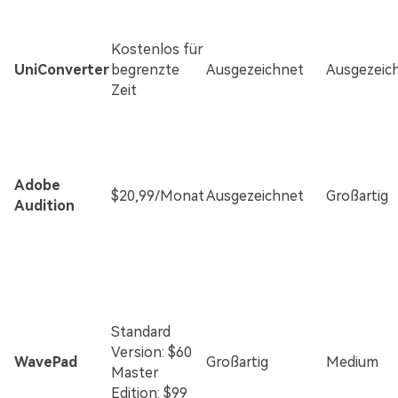
Kostenlos für
UniConverter
begrenzte
Ausgezeichnet
Ausgezeic
Zeit
Adobe
$20,99/Monat
Ausgezeichnet
Großartig
Audition
Standard
Version: $60
WavePad
Großartig
Medium
Master
Edition: $99