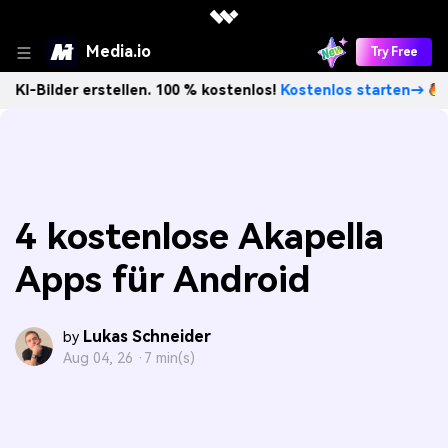
Media.io
Try Free
r erstellen. 100 % kostenlos!
Kostenlos starten→
Unbegre
4 kostenlose Akapella
Apps für Android
Lukas Schneider
by
Aug 04, 26 ·
7 min(s)