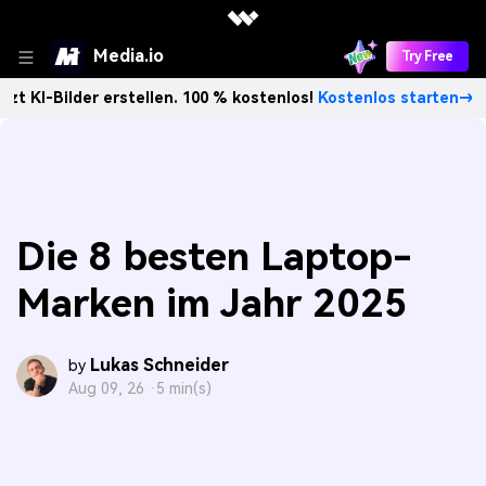
Media.io
Try Free
der erstellen. 100 % kostenlos!
Kostenlos starten→
Unbe
Die 8 besten Laptop-
Marken im Jahr 2025
Lukas Schneider
by
Aug 09, 26 ·
5 min(s)