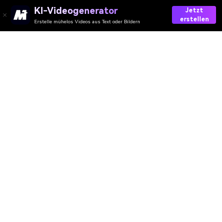
KI-Videogenerator
Jetzt
erstellen
Erstelle mühelos Videos aus Text oder Bildern
AI-Video
AI-Bild
AI-Audio
AI-Effekte
AI-Wasserzeichen
Ressourcen