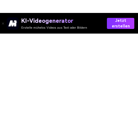
KI-Videogenerator
Jetzt
erstellen
Erstelle mühelos Videos aus Text oder Bildern
AI-Video
AI-Bild
AI-Audio
AI-Effekte
AI-Wasserzeichen
Ressourcen