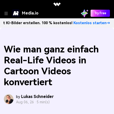
Media.io
Try Free
er erstellen. 100 % kostenlos!
Kostenlos starten→
Unbeg
Wie man ganz einfach
Real-Life Videos in
Cartoon Videos
konvertiert
Lukas Schneider
by
Aug 06, 26 ·
5 min(s)