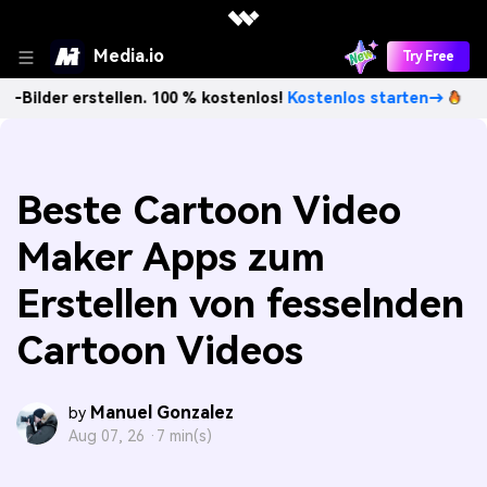
Media.io
Try Free
rstellen. 100 % kostenlos!
Kostenlos starten→
Unbegrenzt
Beste Cartoon Video
Maker Apps zum
Erstellen von fesselnden
Cartoon Videos
Manuel Gonzalez
by
Aug 07, 26 ·
7 min(s)