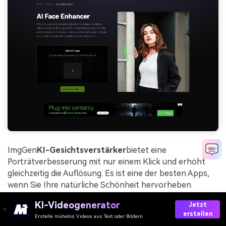
ImgGen
KI-Gesichtsverstärker
bietet eine
Porträtverbesserung mit nur einem Klick und erhöht
gleichzeitig die Auflösung. Es ist eine der besten Apps,
wenn Sie Ihre natürliche Schönheit hervorheben
möchten, indem Sie die Haut glätten, Augenringe
KI-Videogenerator
Jetzt
entfernen, Licht und Schärfe verbessern. Eines der
erstellen
Erstelle mühelos Videos aus Text oder Bildern
Schlüsselmerkmale dieser
KI-Gesichtsverstärker
App