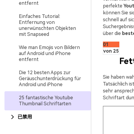
entfernt
perfekte
Yout
können Sie si
Einfaches Tutorial:
schnell auf s
Entfernung von
Suchergebniss
unerwünschten Objekten
über die
best
mit Snapseed
01
Wie man Emojis von Bildern
von 25
auf Android und iPhone
Fet
entfernt
Die 12 besten Apps zur
Sie haben wah
Geräuschunterdrückung für
Tatsächlich is
Android und iPhone
sehr anspreche
25 fantastische Youtube
Schriftart dun
Thumbnail Schriftarten
已禁用