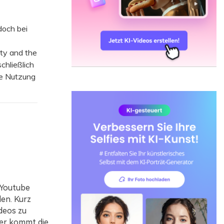
doch bei
ty and the
chließlich
le Nutzung
f Youtube
en. Kurz
ideos zu
ier kommt die