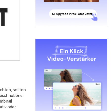
chten, sollten
geschriebene
umbnail
ativ oder