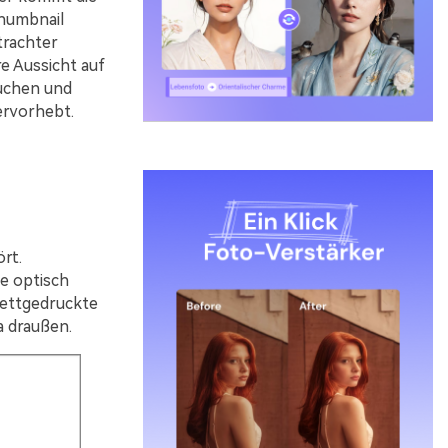
Thumbnail
trachter
e Aussicht auf
auchen und
ervorhebt.
rt.
ie optisch
 fettgedruckte
a draußen.