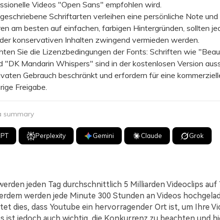
essionelle Videos "Open Sans" empfohlen wird.
chriebene Schriftarten verleihen eine persönliche Note und
ren am besten auf einfachen, farbigen Hintergründen, sollten je
oder konservativen Inhalten zwingend vermieden werden.
n Sie die Lizenzbedingungen der Fonts: Schriften wie "Beau
 "DK Mandarin Whispers" sind in der kostenlosen Version auss
ivaten Gebrauch beschränkt und erfordern für eine kommerziel
rige Freigabe.
 a summary
GPT
Perplexity
Gemini
Claude
Grok
werden jeden Tag durchschnittlich 5 Milliarden Videoclips au
erdem werden jede Minute 300 Stunden an Videos hochgelad
tet dies, dass Youtube ein hervorragender Ort ist, um Ihre V
s ist jedoch auch wichtig, die Konkurrenz zu beachten und h