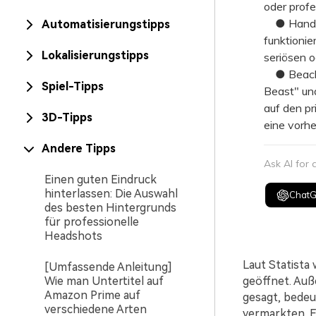
oder prof
● Handges
Automatisierungstipps
funktionie
Lokalisierungstipps
seriösen 
● Beachte
Spiel-Tipps
Beast" und
auf den pr
3D-Tipps
eine vorhe
Andere Tipps
Ask AI for
Einen guten Eindruck
hinterlassen: Die Auswahl
Chat
des besten Hintergrunds
für professionelle
Headshots
Laut Statista 
[Umfassende Anleitung]
Wie man Untertitel auf
geöffnet. Auß
Amazon Prime auf
gesagt, bedeu
verschiedene Arten
vermarkten. E