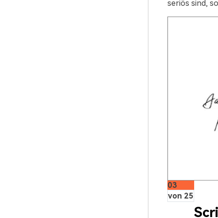
seriös sind, 
03
von 25
Scr