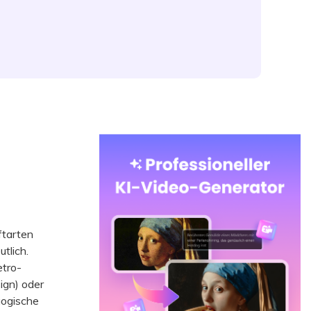
ftarten
tlich.
etro-
ign) oder
gogische