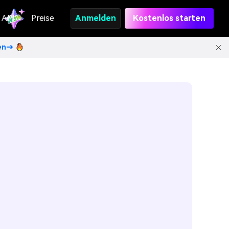
API
Preise
Anmelden
Kostenlos starten
ten→