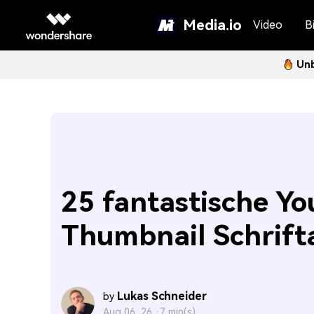
Media.io
Video
Bi
Unb
25 fantastische Y
Thumbnail Schrift
Lukas Schneider
by
Aug 06, 26 ·
7 min(s)