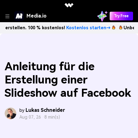
Media.io
Try Free
n. 100 % kostenlos!
Kostenlos starten→
Unbegrenzt KI-Bi
Anleitung für die
Erstellung einer
Slideshow auf Facebook
Lukas Schneider
by
Aug 07, 26 ·
8 min(s)