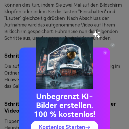
können dies tun, indem Sie zwei Mal auf den Bildschirm
klopfen oder indem Sie die Tasten "Einschalten" und
"Lauter" gleichzeitig drücken. Nach Abschluss der
Aufnahme wird das aufgenommene Video auf Ihrem
Bildschirm gespeichert. Führen Sie nun die folgenden
Schritte aus, um das gespeicherte Video zu finden.
Schritt 1. Huawei-Galerie öffnen
Die aufgenommenen Videos werden standardmäßig im
Ordner
Galerie > Bildschirmaufnahmen
auf Ihrem
Huawei-Handy gespeichert. Drücken Sie nun auf
das
Galerie
Symbol auf dem Handy.
Unbegrenzt KI-
Schritt 2. Finden Sie das Bildschirmrecorder
Bilder erstellen.
Video
100 % kostenlos!
Tippen Sie nun auf die Symbole für
Alben
in der
Kostenlos Starten→
Hauptnavigation und suchen Sie dann den Ordner