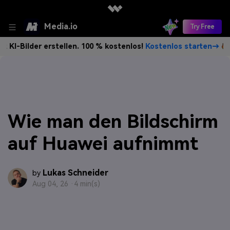
Media.io
Try Free
er erstellen. 100 % kostenlos!
Kostenlos starten→
Unbeg
Wie man den Bildschirm
auf Huawei aufnimmt
Lukas Schneider
by
Aug 04, 26 ·
4 min(s)