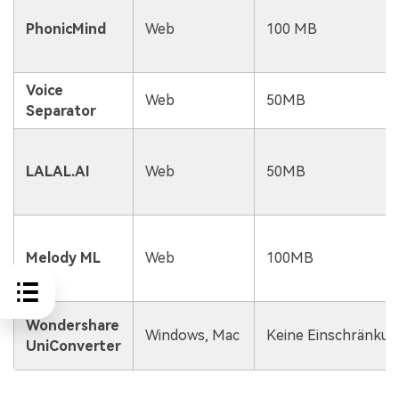
PhonicMind
Web
100 MB
Voice
Web
50MB
Separator
LALAL.AI
Web
50MB
Melody ML
Web
100MB
Wondershare
Windows, Mac
Keine Einschränku
UniConverter