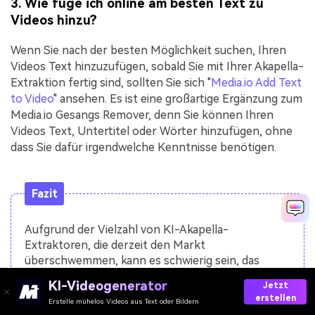
3. Wie füge ich online am besten Text zu
Videos hinzu?
Wenn Sie nach der besten Möglichkeit suchen, Ihren
Videos Text hinzuzufügen, sobald Sie mit Ihrer Akapella-
Extraktion fertig sind, sollten Sie sich "
Media.io Add Text
to Video
" ansehen. Es ist eine großartige Ergänzung zum
Media.io Gesangs Remover, denn Sie können Ihren
Videos Text, Untertitel oder Wörter hinzufügen, ohne
dass Sie dafür irgendwelche Kenntnisse benötigen.
Fazit
Aufgrund der Vielzahl von KI-Akapella-
Extraktoren, die derzeit den Markt
überschwemmen, kann es schwierig sein, das
richtige Tool für Sie zu finden. Glücklicherweise
KI-Videogenerator
Jetzt
sind alle oben beschriebenen Akapella-
erstellen
Erstelle mühelos Videos aus Text oder Bildern
Extraktions-Apps einfach zu bedienen und