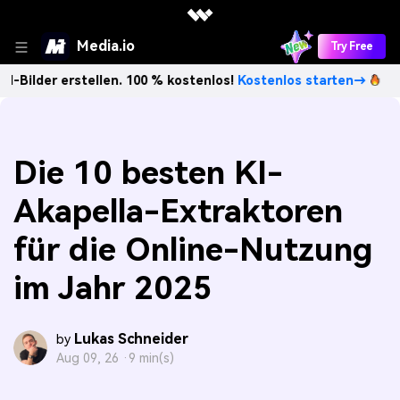
Media.io
Try Free
 erstellen. 100 % kostenlos!
Kostenlos starten→
Unbegre
Die 10 besten KI-
Akapella-Extraktoren
für die Online-Nutzung
im Jahr 2025
Lukas Schneider
by
Aug 09, 26 ·
9 min(s)