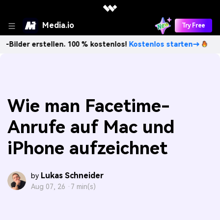
Media.io
Try Free
 erstellen. 100 % kostenlos!
Kostenlos starten→
Unbegre
Wie man Facetime-
Anrufe auf Mac und
iPhone aufzeichnet
Lukas Schneider
by
Aug 07, 26 ·
7 min(s)