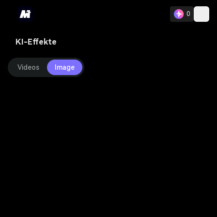
0
KI-Effekte
Videos
Image