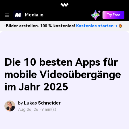
Media.io
Try Free
rstellen. 100 % kostenlos!
Kostenlos starten→
Unbegrenz
Die 10 besten Apps für
mobile Videoübergänge
im Jahr 2025
Lukas Schneider
by
Aug 06, 26 ·
9 min(s)