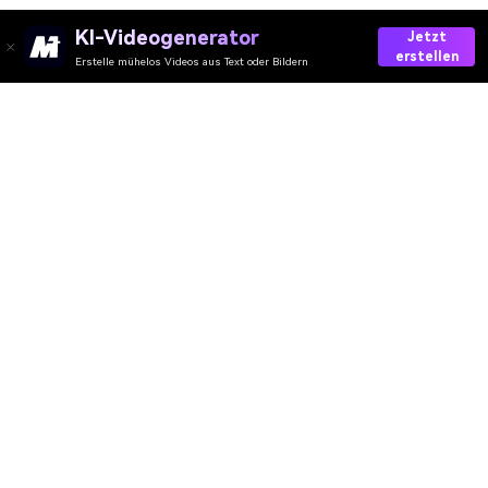
KI-Videogenerator
Jetzt
erstellen
Erstelle mühelos Videos aus Text oder Bildern
AI-Video
AI-Bild
AI-Audio
AI-Effekte
AI-Wasserzeichen
Ressourcen