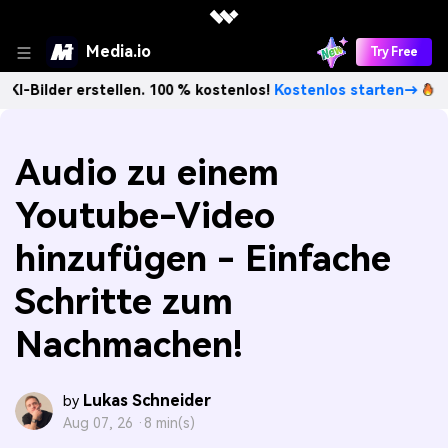
Media.io
Try Free
 erstellen. 100 % kostenlos!
Kostenlos starten→
Unbegre
Audio zu einem
Youtube-Video
hinzufügen - Einfache
Schritte zum
Nachmachen!
Lukas Schneider
by
Aug 07, 26 ·
8 min(s)