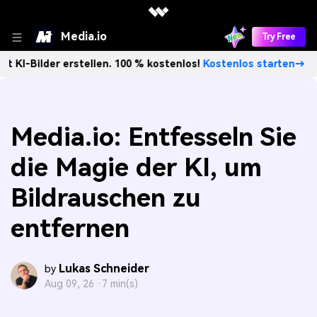
Media.io
Try Free
er erstellen. 100 % kostenlos!
Kostenlos starten→
Unbegr
Media.io: Entfesseln Sie
die Magie der KI, um
Bildrauschen zu
entfernen
Lukas Schneider
by
Aug 09, 26 ·
7 min(s)