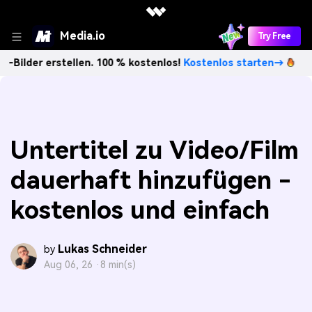
Media.io
Try Free
rstellen. 100 % kostenlos!
Kostenlos starten→
Unbegrenz
Untertitel zu Video/Film
dauerhaft hinzufügen -
kostenlos und einfach
Lukas Schneider
by
Aug 06, 26 ·
8 min(s)