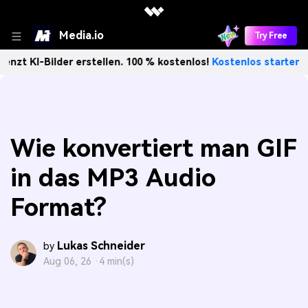
Media.io
Try Free
Bilder erstellen. 100 % kostenlos!
Kostenlos starten→
U
Wie konvertiert man GIF
in das MP3 Audio
Format?
Lukas Schneider
by
Aug 06, 26 ·
4 min(s)