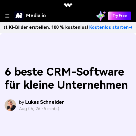
Media.io
Try Free
der erstellen. 100 % kostenlos!
Kostenlos starten→
Unbe
6 beste CRM-Software
für kleine Unternehmen
Lukas Schneider
by
Aug 06, 26 ·
5 min(s)