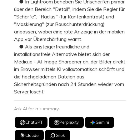
● In Lightroom beheben Sie Unschärfen primär
über den Bereich "Detail", indem Sie die Regler für
"Schärfe", "Radius" (für Kantenkontrast) und
"Maskierung" (zur Rauschunterdrückung)
anpassen, wobei eine rote Anzeige in der mobilen
App vor Überschärfung warnt.
● Als einsteigerfreundliche und
installationsfreie Alternative bietet sich der
Media.io - AI Image Sharpener an, der Bilder direkt
im Browser mittels KI vollautomatisch schärft und
die hochgeladenen Dateien aus
Sicherheitsgründen nach 24 Stunden wieder vom
Server löscht.
Ask AI for a summary
ChatGPT
Perplexity
Gemini
Claude
Grok