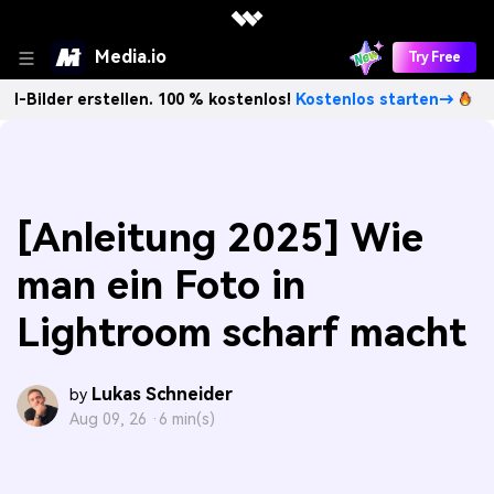
Media.io
Try Free
stellen. 100 % kostenlos!
Kostenlos starten→
Unbegrenzt 
[Anleitung 2025] Wie
man ein Foto in
Lightroom scharf macht
Lukas Schneider
by
Aug 09, 26 ·
6 min(s)