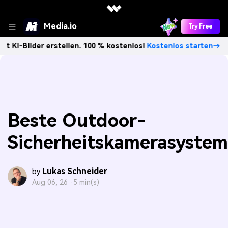
Media.io
Try Free
lder erstellen. 100 % kostenlos!
Kostenlos starten→
Unb
Beste Outdoor-
Sicherheitskamerasyste
Lukas Schneider
by
Aug 06, 26 ·
5 min(s)