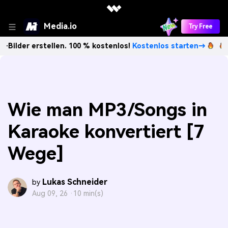
Media.io
Try Free
rstellen. 100 % kostenlos!
Kostenlos starten→
Unbegrenzt
Wie man MP3/Songs in
Karaoke konvertiert [7
Wege]
Lukas Schneider
by
Aug 09, 26 ·
10 min(s)