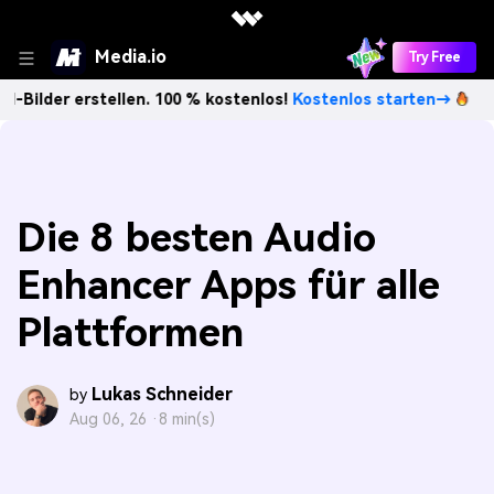
Media.io
Try Free
erstellen. 100 % kostenlos!
Kostenlos starten→
Unbegrenz
Die 8 besten Audio
Enhancer Apps für alle
Plattformen
Lukas Schneider
by
Aug 06, 26 ·
8 min(s)