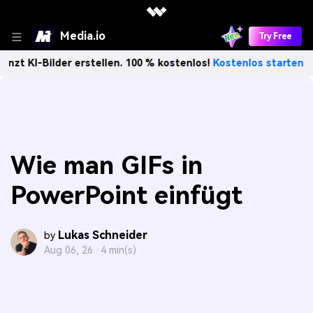
Media.io
Try Free
ilder erstellen. 100 % kostenlos!
Kostenlos starten→
Un
Wie man GIFs in
PowerPoint einfügt
Lukas Schneider
by
Aug 06, 26 ·
4 min(s)